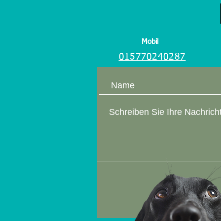
Mobil
015770240287